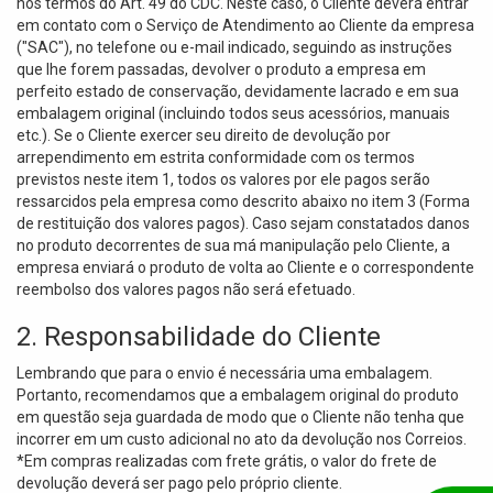
nos termos do Art. 49 do CDC. Neste caso, o Cliente deverá entrar
em contato com o Serviço de Atendimento ao Cliente da empresa
("SAC"), no telefone ou e-mail indicado, seguindo as instruções
que lhe forem passadas, devolver o produto a empresa em
perfeito estado de conservação, devidamente lacrado e em sua
embalagem original (incluindo todos seus acessórios, manuais
etc.). Se o Cliente exercer seu direito de devolução por
arrependimento em estrita conformidade com os termos
previstos neste item 1, todos os valores por ele pagos serão
ressarcidos pela empresa como descrito abaixo no item 3 (Forma
de restituição dos valores pagos). Caso sejam constatados danos
no produto decorrentes de sua má manipulação pelo Cliente, a
empresa enviará o produto de volta ao Cliente e o correspondente
reembolso dos valores pagos não será efetuado.
2. Responsabilidade do Cliente
Lembrando que para o envio é necessária uma embalagem.
Portanto, recomendamos que a embalagem original do produto
em questão seja guardada de modo que o Cliente não tenha que
incorrer em um custo adicional no ato da devolução nos Correios.
*Em compras realizadas com frete grátis, o valor do frete de
devolução deverá ser pago pelo próprio cliente.