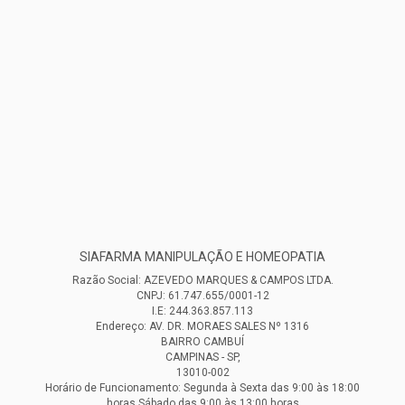
SIAFARMA MANIPULAÇÃO E HOMEOPATIA
Razão Social: AZEVEDO MARQUES & CAMPOS LTDA.
CNPJ: 61.747.655/0001-12
I.E: 244.363.857.113
Endereço: AV. DR. MORAES SALES Nº 1316
BAIRRO CAMBUÍ
CAMPINAS - SP,
13010-002
Horário de Funcionamento: Segunda à Sexta das 9:00 às 18:00
horas Sábado das 9:00 às 13:00 horas