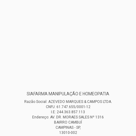
SIAFARMA MANIPULAÇÃO E HOMEOPATIA
Razão Social: AZEVEDO MARQUES & CAMPOS LTDA.
CNPJ: 61.747.655/0001-12
I.E: 244.363.857.113
Endereço: AV. DR. MORAES SALES Nº 1316
BAIRRO CAMBUÍ
CAMPINAS - SP,
13010-002