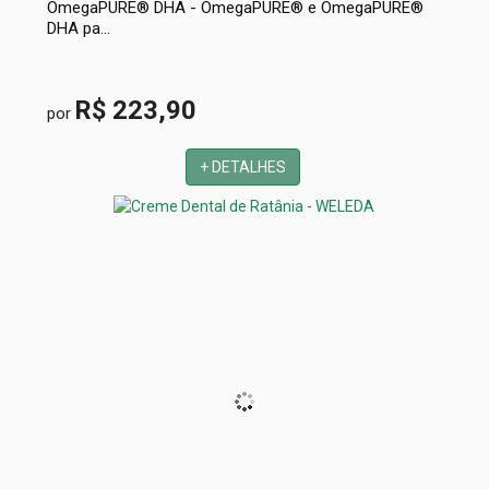
OmegaPURE® DHA - OmegaPURE® e OmegaPURE®
DHA pa...
R$ 223,90
por
+ DETALHES