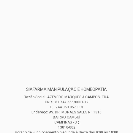
SIAFARMA MANIPULAÇÃO E HOMEOPATIA
Razão Social: AZEVEDO MARQUES & CAMPOS LTDA.
CNPJ: 61.747.655/0001-12
I.E: 244.363.857.113
Endereço: AV. DR. MORAES SALES Nº 1316
BAIRRO CAMBUÍ
CAMPINAS - SP,
13010-002
Horário de Funcionamento: Segunda à Sexta das 9:00 às 18:00