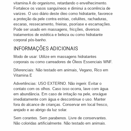
vitamina A do organismo, retardando o envelhecimento.
Fortalece os vasos sanguíneos e diminui a ocorrência de
varizes. O uso diário deste óleo como hidratante, favorece
a proteção da pele contra estrias, celulites, rachaduras,
escaras, ressecamento, frieiras, psoríase e escamações.
Pode ser usado em massagens, fricções, diversos
tratamentos de estética e beleza ou como hidratante
corporal pós-banho.
INFORMAÇÕES ADICIONAIS
Modo de usar: Utilize em massagens hidratantes
corporais ou como carreadores de Óleos Essenciais WNF.
Diferenciais: Não testado em animais, Vegano, Rico em
Vitamina E
Advertências: USO EXTERNO. Não ingerir. Evitar o
contato com os olhos. Caso isso ocorra, lave com água
em abundância. Em caso de irritação na pele, enxágue
imediatamente com água e descontinue o uso. Manter
fora do alcance de crianças. Conservar em local fresco,
arejado e ao abrigo da luz solar.
Sem corantes. Sem parabenos. Livre de conservantes.
Não coloridas artificialmente. Não testado em animais.