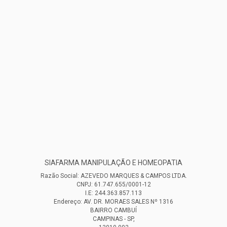
SIAFARMA MANIPULAÇÃO E HOMEOPATIA
Razão Social: AZEVEDO MARQUES & CAMPOS LTDA.
CNPJ: 61.747.655/0001-12
I.E: 244.363.857.113
Endereço: AV. DR. MORAES SALES Nº 1316
BAIRRO CAMBUÍ
CAMPINAS - SP,